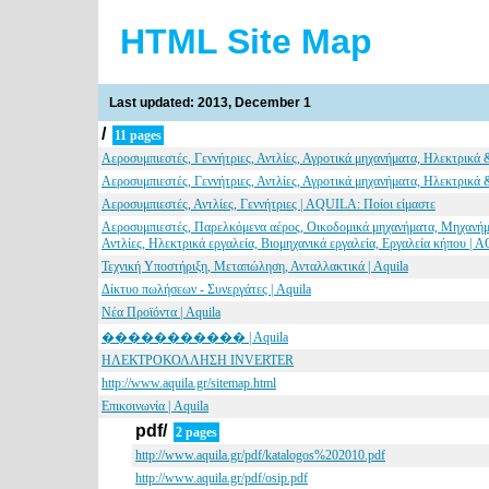
HTML Site Map
Last updated: 2013, December 1
/
11 pages
Αεροσυμπιεστές, Γεννήτριες, Αντλίες, Αγροτικά μηχανήματα, Ηλεκτρικά
Αεροσυμπιεστές, Γεννήτριες, Αντλίες, Αγροτικά μηχανήματα, Ηλεκτρικά
Αεροσυμπιεστές, Αντλίες, Γεννήτριες | AQUILA: Ποίοι είμαστε
Αεροσυμπιεστές, Παρελκόμενα αέρος, Οικοδομικά μηχανήματα, Μηχανήμα
Αντλίες, Ηλεκτρικά εργαλεία, Βιομηχανικά εργαλεία, Εργαλεία κήπου
Τεχνική Υποστήριξη, Μεταπώληση, Ανταλλακτικά | Aquila
Δίκτυο πωλήσεων - Συνεργάτες | Aquila
Νέα Προϊόντα | Aquila
����������� | Aquila
ΗΛΕΚΤΡΟΚΟΛΛΗΣΗ INVERTER
http://www.aquila.gr/sitemap.html
Επικοινωνία | Aquila
pdf/
2 pages
http://www.aquila.gr/pdf/katalogos%202010.pdf
http://www.aquila.gr/pdf/osip.pdf