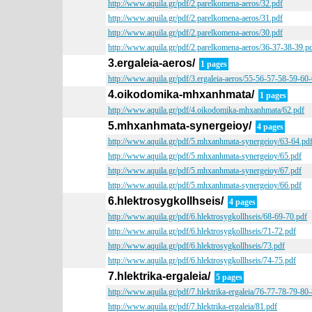
http://www.aquila.gr/pdf/2.parelkomena-aeros/32.pdf
http://www.aquila.gr/pdf/2.parelkomena-aeros/31.pdf
http://www.aquila.gr/pdf/2.parelkomena-aeros/30.pdf
http://www.aquila.gr/pdf/2.parelkomena-aeros/36-37-38-39.p
3.ergaleia-aeros/
1 pages
http://www.aquila.gr/pdf/3.ergaleia-aeros/55-56-57-58-59-60
4.oikodomika-mhxanhmata/
1 pages
http://www.aquila.gr/pdf/4.oikodomika-mhxanhmata/62.pdf
5.mhxanhmata-synergeioy/
4 pages
http://www.aquila.gr/pdf/5.mhxanhmata-synergeioy/63-64.pd
http://www.aquila.gr/pdf/5.mhxanhmata-synergeioy/65.pdf
http://www.aquila.gr/pdf/5.mhxanhmata-synergeioy/67.pdf
http://www.aquila.gr/pdf/5.mhxanhmata-synergeioy/66.pdf
6.hlektrosygkollhseis/
4 pages
http://www.aquila.gr/pdf/6.hlektrosygkollhseis/68-69-70.pdf
http://www.aquila.gr/pdf/6.hlektrosygkollhseis/71-72.pdf
http://www.aquila.gr/pdf/6.hlektrosygkollhseis/73.pdf
http://www.aquila.gr/pdf/6.hlektrosygkollhseis/74-75.pdf
7.hlektrika-ergaleia/
5 pages
http://www.aquila.gr/pdf/7.hlektrika-ergaleia/76-77-78-79-80
http://www.aquila.gr/pdf/7.hlektrika-ergaleia/81.pdf