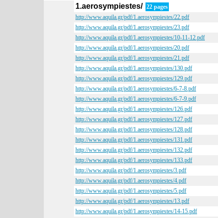
1.aerosympiestes/
22 pages
http://www.aquila.gr/pdf/1.aerosympiestes/22.pdf
http://www.aquila.gr/pdf/1.aerosympiestes/23.pdf
http://www.aquila.gr/pdf/1.aerosympiestes/10-11-12.pdf
http://www.aquila.gr/pdf/1.aerosympiestes/20.pdf
http://www.aquila.gr/pdf/1.aerosympiestes/21.pdf
http://www.aquila.gr/pdf/1.aerosympiestes/130.pdf
http://www.aquila.gr/pdf/1.aerosympiestes/129.pdf
http://www.aquila.gr/pdf/1.aerosympiestes/6-7-8.pdf
http://www.aquila.gr/pdf/1.aerosympiestes/6-7-9.pdf
http://www.aquila.gr/pdf/1.aerosympiestes/126.pdf
http://www.aquila.gr/pdf/1.aerosympiestes/127.pdf
http://www.aquila.gr/pdf/1.aerosympiestes/128.pdf
http://www.aquila.gr/pdf/1.aerosympiestes/131.pdf
http://www.aquila.gr/pdf/1.aerosympiestes/132.pdf
http://www.aquila.gr/pdf/1.aerosympiestes/133.pdf
http://www.aquila.gr/pdf/1.aerosympiestes/3.pdf
http://www.aquila.gr/pdf/1.aerosympiestes/4.pdf
http://www.aquila.gr/pdf/1.aerosympiestes/5.pdf
http://www.aquila.gr/pdf/1.aerosympiestes/13.pdf
http://www.aquila.gr/pdf/1.aerosympiestes/14-15.pdf