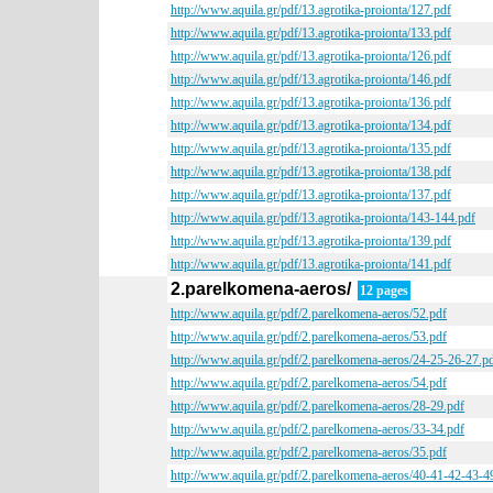
http://www.aquila.gr/pdf/13.agrotika-proionta/127.pdf
http://www.aquila.gr/pdf/13.agrotika-proionta/133.pdf
http://www.aquila.gr/pdf/13.agrotika-proionta/126.pdf
http://www.aquila.gr/pdf/13.agrotika-proionta/146.pdf
http://www.aquila.gr/pdf/13.agrotika-proionta/136.pdf
http://www.aquila.gr/pdf/13.agrotika-proionta/134.pdf
http://www.aquila.gr/pdf/13.agrotika-proionta/135.pdf
http://www.aquila.gr/pdf/13.agrotika-proionta/138.pdf
http://www.aquila.gr/pdf/13.agrotika-proionta/137.pdf
http://www.aquila.gr/pdf/13.agrotika-proionta/143-144.pdf
http://www.aquila.gr/pdf/13.agrotika-proionta/139.pdf
http://www.aquila.gr/pdf/13.agrotika-proionta/141.pdf
2.parelkomena-aeros/
12 pages
http://www.aquila.gr/pdf/2.parelkomena-aeros/52.pdf
http://www.aquila.gr/pdf/2.parelkomena-aeros/53.pdf
http://www.aquila.gr/pdf/2.parelkomena-aeros/24-25-26-27.p
http://www.aquila.gr/pdf/2.parelkomena-aeros/54.pdf
http://www.aquila.gr/pdf/2.parelkomena-aeros/28-29.pdf
http://www.aquila.gr/pdf/2.parelkomena-aeros/33-34.pdf
http://www.aquila.gr/pdf/2.parelkomena-aeros/35.pdf
http://www.aquila.gr/pdf/2.parelkomena-aeros/40-41-42-43-4